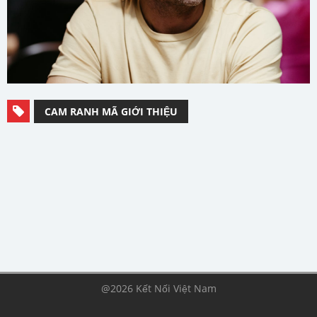
CAM RANH MÃ GIỚI THIỆU
@2026 Kết Nối Việt Nam